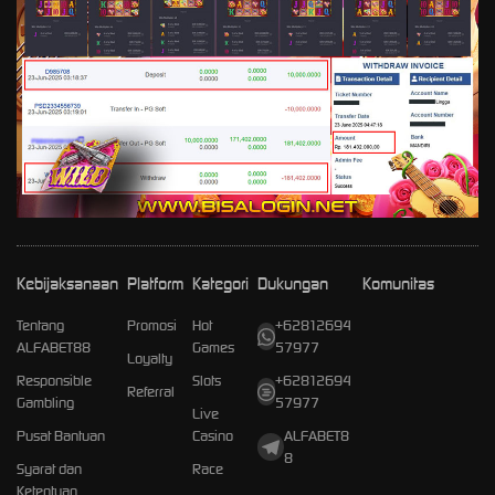
Kebijaksanaan
Platform
Kategori
Dukungan
Komunitas
Tentang
Promosi
Hot
+62812694
ALFABET88
Games
57977
Loyalty
Responsible
Slots
+62812694
Referral
Gambling
57977
Live
Pusat Bantuan
Casino
ALFABET8
8
Syarat dan
Race
Ketentuan