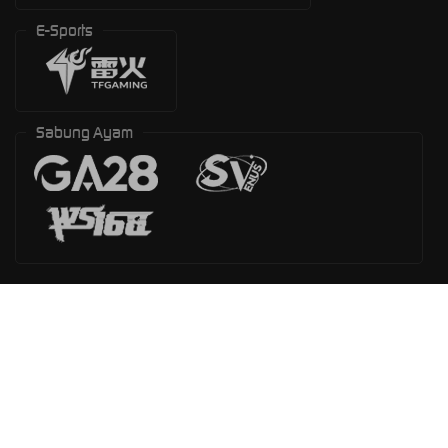
E-Sports
Sabung Ayam