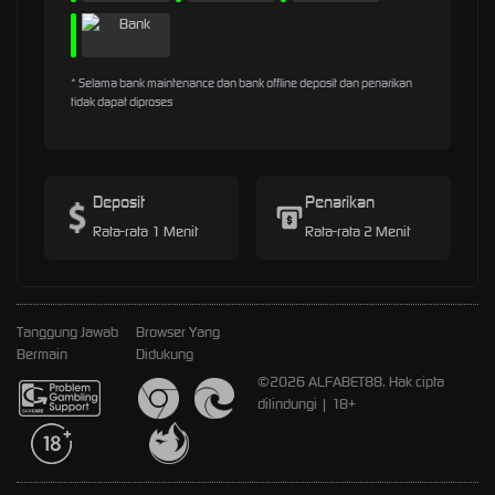
* Selama bank maintenance dan bank offline deposit dan penarikan
tidak dapat diproses
Deposit
Penarikan
Rata-rata 1 Menit
Rata-rata 2 Menit
Tanggung Jawab
Browser Yang
Bermain
Didukung
©2026 ALFABET88. Hak cipta
dilindungi | 18+