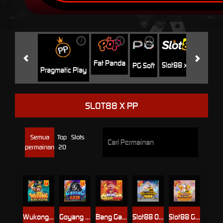
i
i
i
i
i
Facha
Fat Panda
Slot88 x PP
PG Soft
Pragmatic Play
SLOT88 X PP
Semua
Top
Slots
permainan
20
Wukong - Black Scatter
Goyang Gaib
Bang Gacor 1000
Slot88 Olympus 1000
Slot88 Gates of Olympus Super Scatter