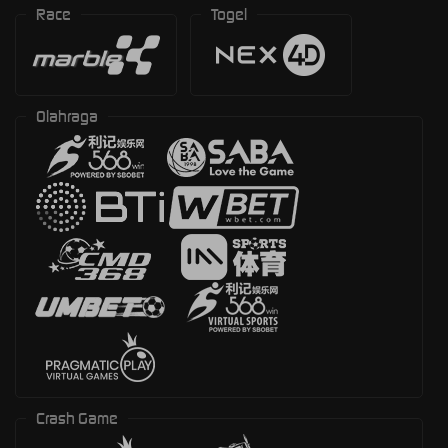
Race
Togel
Olahraga
Crash Game