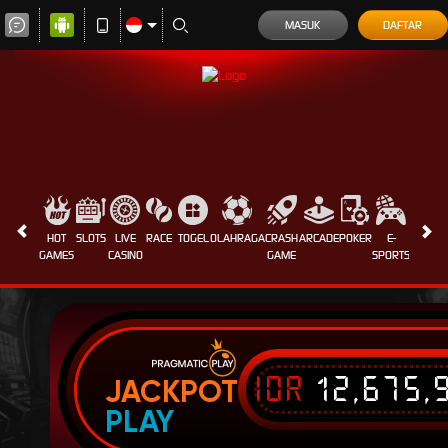
MASUK
DAFTAR
HOT
SLOTS
LIVE
RACE
TOGEL
OLAHRAGA
CRASH
ARCADE
POKER
E-
SABUN
GAMES
CASINO
GAME
SPORTS
AYAM
IDR
12,675,
JACKPOT
PLAY