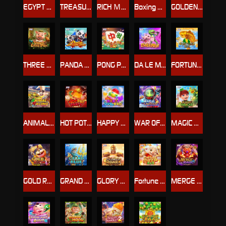
EGYPT BONANZA
TREASURE RAIDERS
RICH ＭAN
Boxing Riches
GOLDEN PANTHER
THREE LITTLE PIGS
PANDA DRAGON BOAT
PONG PONG HU
DA LE MEN
FORTUNE KOI
ANIMAL RACING
HOT POT PARTY
HAPPY DUO BAO
WAR OF THE UNIVERSE
MAGIC BEANS
GOLD RUSH
GRAND BLUE
GLORY OF ROME
Fortune Sheep
MERGE MAGIC