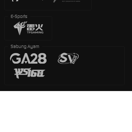
E-Sports
Sabung Ayam