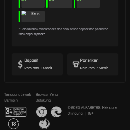
* Selama bank maintenance dan bank offline deposit dan penarikan
tidak dapat diproses
Deposit
Penarikan
Rata-rata 1 Menit
Rata-rata 2 Menit
Tanggung Jawab
Browser Yang
Bermain
Didukung
©2026 ALFABET88. Hak cipta
dilindungi | 18+