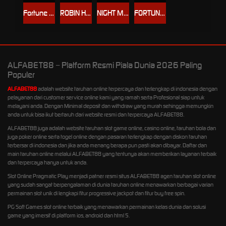
Fortune Money Boom
ROBIN HOOD
NIGHT MARKET 2
FORTUNE EGG
ALFABET88 – Platform Resmi Piala Dunia 2026 Paling
Populer
ALFABET88
adalah website taruhan online terpercaya dan terlengkap di indonesia dengan
pelayanan dari customer service online kami yang ramah serta Profesional siap untuk
melayani anda. Dengan Minimal deposit dan withdraw yang murah sehingga memungkin
anda untuk bisa ikut bertaruh dari website resmi dan terpercaya ALFABET88.
ALFABET88 juga adalah website taruhan slot game online, casino online, taruhan bola dan
juga poker online serta togel online dengan pasaran terlengkap dengan diskon taruhan
terbersar di indonesia dan jika anda menang berapa pun pasti akan dibayar. Daftar dan
main taruhan online melalui ALFABET88 yang tentunya akan memberikan layanan terbaik
dan terpercaya hanya untuk anda.
Slot Online Pragmatic Play menjadi patner resmi situs ALFABET88 agen taruhan slot online
yang sudah sangat berpengalaman di dunia taruhan online menawarkan berbagai varian
permainan slot unik di lengkapi fitur progressive jackpot dan fitur buy free spin.
PG Soft Games slot online terbaik yang menawarkan permainan kelas dunia dan solusi
game yang imersif di platform ios, android dan html 5.