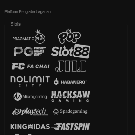
Platform Penyedia Layanan
Slots