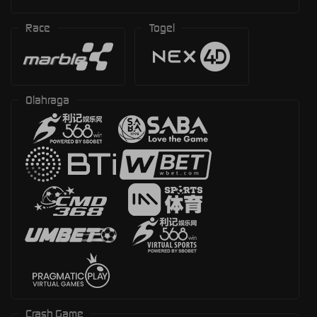
Race
Togel
Olahraga
Crash Game