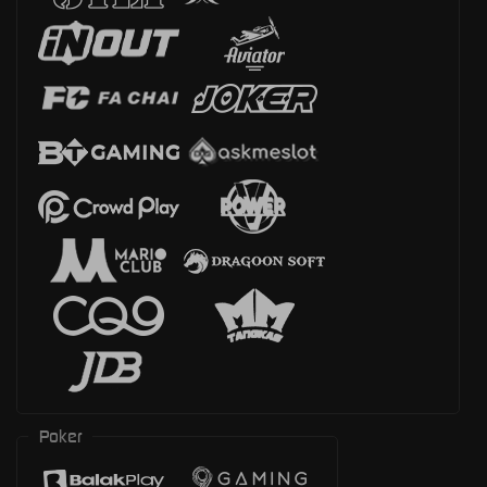
Poker