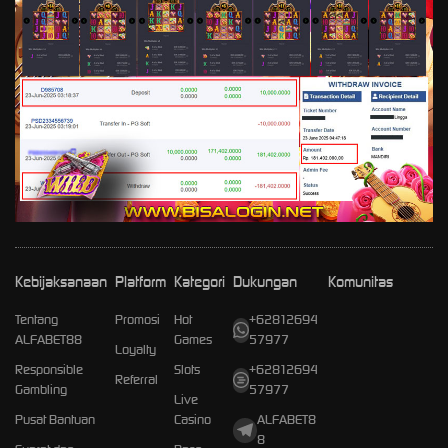
Kebijaksanaan
Platform
Kategori
Dukungan
Komunitas
Tentang
Promosi
Hot
+62812694
ALFABET88
Games
57977
Loyalty
Responsible
Slots
+62812694
Referral
Gambling
57977
Live
Pusat Bantuan
Casino
ALFABET8
8