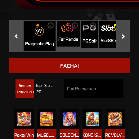
i
i
i
i
i
Facha
Fat Panda
Slot88 x PP
PG Soft
Pragmatic Play
FACHAI
Semua
Top
Slots
permainan
20
Poker Win
MUSCLE FORTUNE CAT
GOLDEN IDOL
KONG ISLAND
REVOLVER HARE