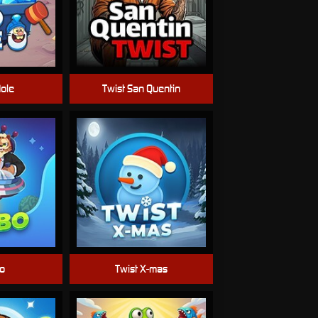
ole
Twist San Quentin
o
Twist X-mas