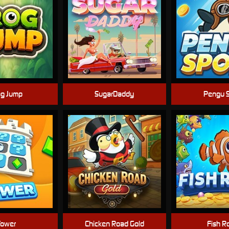
og Jump
SugarDaddy
Pengu S
Tower
Chicken Road Gold
Fish R