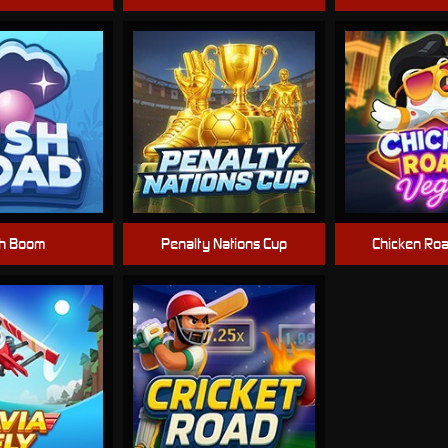
sh Boom
Penalty Nations Cup
Chicken Ro