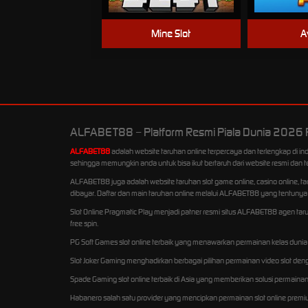
Mine Slot
A
ALFABET88 – Platform Resmi Piala Dunia 2026 P
ALFABET88
adalah website taruhan online terpercaya dan terlengkap di i
sehingga memungkin anda untuk bisa ikut bertaruh dari website resmi dan
ALFABET88 juga adalah website taruhan slot game online, casino online, ta
dibayar. Daftar dan main taruhan online melalui ALFABET88 yang tentuny
Slot Online Pragmatic Play menjadi patner resmi situs ALFABET88 agen taruh
free spin.
PG Soft Games slot online terbaik yang menawarkan permainan kelas dunia da
Slot Joker Gaming menghadirkan berbagai pilihan permainan video slot deng
Spade Gaming slot online terbaik di Asia yang memberikan solusi permainan
Habanero salah satu provider yang mencipkan permainan slot online premiu