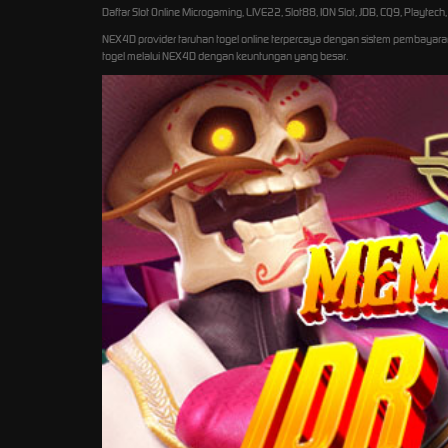
Daftar Slot Online Microgaming, LIVE22, Slot88, ION Slot, JDB, CQ9, Playte
NEX4D provider taruhan togel online terpercaya dengan sistem pembayara
togel melalui NEX4D dengan keuntungan yang besar.