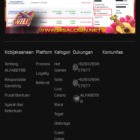
Kebijaksanaan
Platform
Kategori
Dukungan
Komunitas
Tentang
Promosi
Hot
+62812694
ALFABET88
Games
57977
Loyalty
Responsible
Slots
+62812694
Referral
Gambling
57977
Live
Pusat Bantuan
Casino
ALFABET8
8
Syarat dan
Race
Ketentuan
Togel
Olahraga
Crash
Game