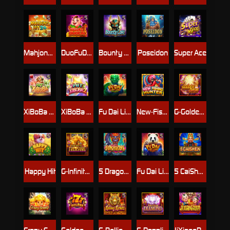
Mahjong Hit 2+
DuoFuDuoCai
Bounty Loki
Poseidon
Super Ace
XiBoBa Hit
XiBoBa Hit2
Fu Dai Lian Lian-Dragon
New-Fishing Hunter
G-GoldenDrum
Happy Hit
G-InfiniteTreasure
5 Dragons(H5)
Fu Dai Lian Lian-Panda
5 CaiShen(H5)