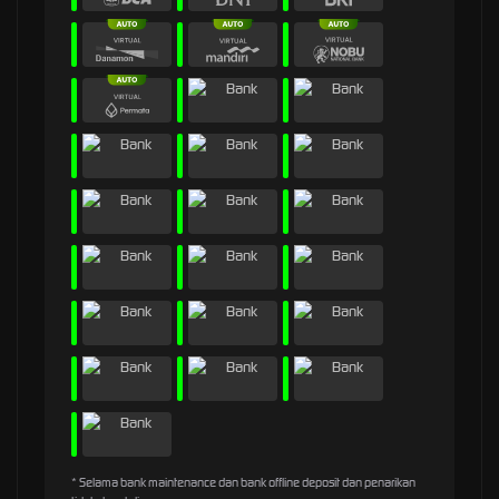
* Selama bank maintenance dan bank offline deposit dan penarikan