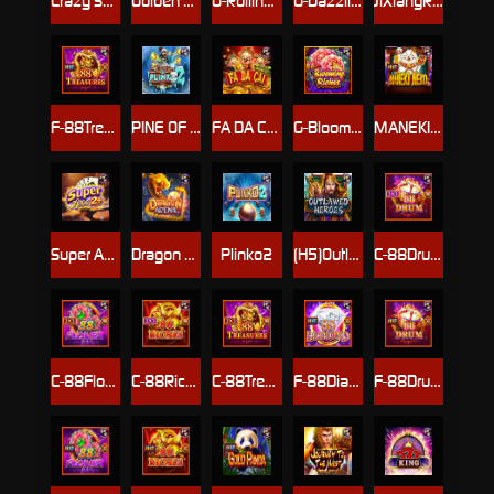
Crazy Sheep
Golden 777(H5)
G-RollingRiches
G-DazzlingDiamond
JiXiangRuYi(H5)
F-88Treasures(H5)
PINE OF PLINKO 2
FA DA CAI(H5)
G-BloomingRiches
MANEKI NEKO(H5)
Super Ace2+
Dragon Arena
Plinko2
(H5)Outlawed Heroes
C-88Drum(H5)
C-88Flower(H5)
C-88Riches(H5)
C-88Treasures(H5)
F-88Diamond(H5)
F-88Drum(H5)