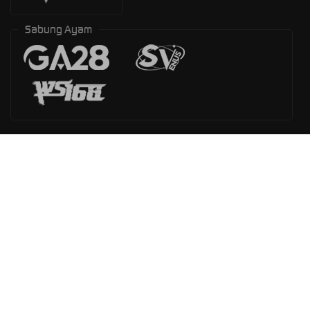
Sabung Ayam