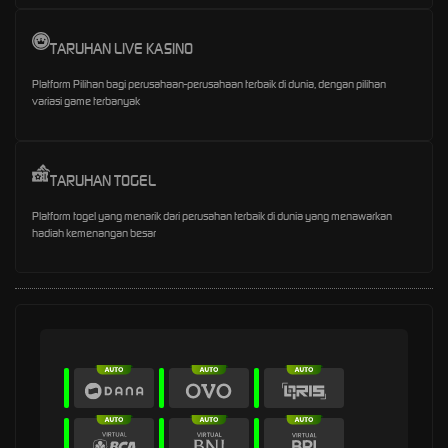
TARUHAN LIVE KASINO
Platform Pilihan bagi perusahaan-perusahaan terbaik di dunia, dengan pilihan
variasi game terbanyak
TARUHAN TOGEL
Platform togel yang menarik dari perusahan terbaik di dunia yang menawarkan
hadiah kemenangan besar