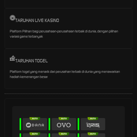
TARUHAN LIVE KASINO
Platform Pilihan bagi perusahaan-perusahaan terbaik di dunia, dengan pilihan
variasi game terbanyak
TARUHAN TOGEL
Platform togel yang menarik dari perusahan terbaik di dunia yang menawarkan
hadiah kemenangan besar