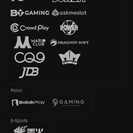
Poker
E-Sports