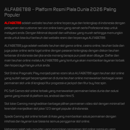
ALFABET88 – Platform Resmi Piala Dunia 2026 Paling
Populer
ALFABET88
adalah website taruhan online terpercaya dan terlengkap di indonesia dengan
pelayanan dari customer service online kami yang ramah serta Profesional siap untuk
melayani anda. Dengan Minimal deposit dan withdraw yang murah sehingga memungkin
anda untuk bisa ikut bertaruh dari website resmi dan terpercaya ALFABET88.
ALFABET88 juga adalah website taruhan slot game online, casino online, taruhan bola dan
juga poker online serta togel online dengan pasaran terlengkap dengan diskon taruhan
terbersar di indonesia dan jika anda menang berapa pun pasti akan dibayar. Daftar dan
main taruhan online melalui ALFABET88 yang tentunya akan memberikan layanan terbaik
dan terpercaya hanya untuk anda.
Slot Online Pragmatic Play menjadi patner resmi situs ALFABET88 agen taruhan slot online
yang sudah sangat berpengalaman di dunia taruhan online menawarkan berbagai varian
permainan slot unik di lengkapi fitur progressive jackpot dan fitur buy free spin.
PG Soft Games slot online terbaik yang menawarkan permainan kelas dunia dan solusi
game yang imersif di platform ios, android dan html 5.
Slot Joker Gaming menghadirkan berbagai pilihan permainan video slot dengan minimal bet
terendah menjadikan slot joker123 sangat populer di Indonesia.
Spade Gaming slot online terbaik di Asia yang memberikan solusi permainan dengan
intefrasi dan layanan luar biasa ke semua penggemar slot online.
Habanero salah satu provider yang mencipkan permainan slot online premium yang