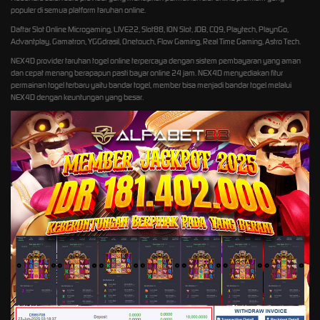
populer di semua platform taruhan online.
Daftar Slot Online Microgaming, LIVE22, Slot88, ION Slot, JDB, CQ9, Playtech, PlaynGo,
Advantplay, Gamatron, YGGdrasil, Onetouch, Flow Gaming, Real Time Gaming, Astro Tech.
NEX4D provider taruhan togel online terpercaya dengan sistem pembayaran yang aman
dan cepat menang berapapun pasti bayar online 24 jam. NEX4D menyediakan fitur
permainan togel terbaru yaitu bandar togel, member bisa menjadi bandar togel melalui
NEX4D dengan keuntungan yang besar.